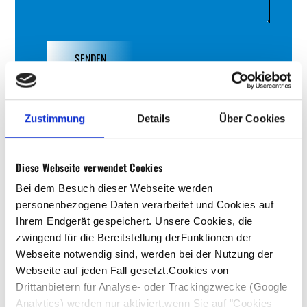
Zeitkraft
Zustimmung
Details
Über Cookies
GmbH &
Diese Webseite verwendet Cookies
CO.KG
Bei dem Besuch dieser Webseite werden
personenbezogene Daten verarbeitet und Cookies auf
Theodor-Heuss-Str.
Ihrem Endgerät gespeichert. Unsere Cookies, die
53-63
zwingend für die Bereitstellung derFunktionen der
61118 Bad Vilbel
Webseite notwendig sind, werden bei der Nutzung der
Webseite auf jeden Fall gesetzt.Cookies von
Drittanbietern für Analyse- oder Trackingzwecke (Google
Tel
+496924742280
Analytics) werden nur aktiviert,wenn Sie auf "Cookies